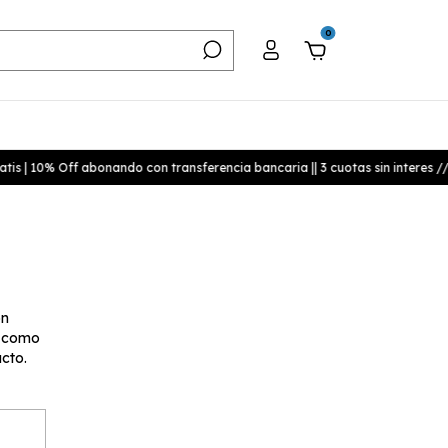
0
tis | 10% Off abonando con transferencia bancaria || 3 cuotas sin interes //
ón
 como
cto.