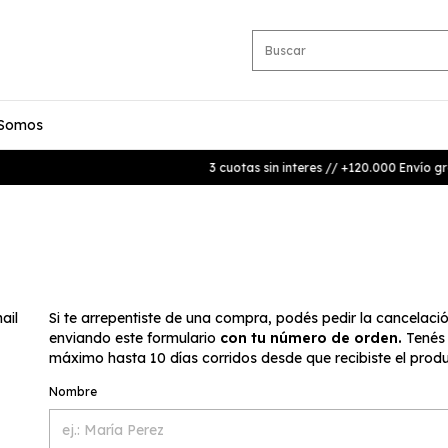
 Somos
3 cuotas sin interes // +120.000 Envío gra
ail
Si te arrepentiste de una compra, podés pedir la cancelaci
enviando este formulario
con tu número de orden.
Tenés
máximo hasta 10 días corridos desde que recibiste el produ
Nombre