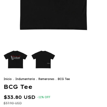
Inicio
.
Indumentaria
.
Remerones
.
BCG Tee
BCG Tee
$33.80 USD
-
11
%
OFF
$37.90 USD