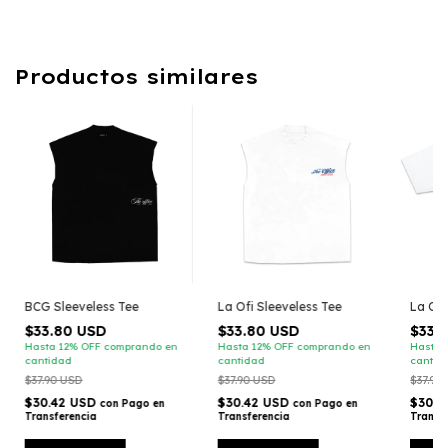
Productos similares
BCG Sleeveless Tee
La Ofi Sleeveless Tee
La Ofi
$33.80 USD
$33.80 USD
$33.
Hasta 12% OFF
comprando en
Hasta 12% OFF
comprando en
Hasta 
cantidad
cantidad
cantid
$37.90 USD
$37.90 USD
$37.90
$30.42 USD
$30.42 USD
$30.4
con
Pago en
con
Pago en
Transferencia
Transferencia
Transf