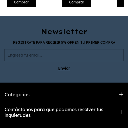
Comprar
Comprar
C
Newsletter
REGISTRATE PARA RECIBIR 5% OFF EN TU PRIMER COMPRA
Categorías
Contáctanos para que podamos resolver tus
inquietudes