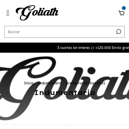
0
3 cuotas sin interes // +120.000 Envío gratis | 
Inicio
.
Indumentaria
.
breadcrumbs.hoodies1
Indumentaria