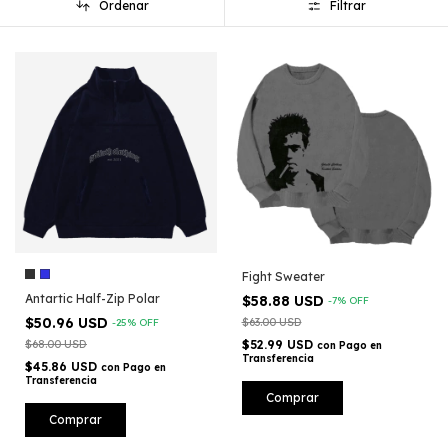
Ordenar
Filtrar
Fight Sweater
Antartic Half-Zip Polar
$58.88 USD
-
7
%
OFF
$50.96 USD
$63.00 USD
-
25
%
OFF
$68.00 USD
$52.99 USD
con
Pago en
Transferencia
$45.86 USD
con
Pago en
Transferencia
Comprar
Comprar