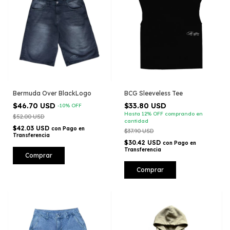
Bermuda Over BlackLogo
BCG Sleeveless Tee
$46.70 USD
$33.80 USD
-
10
%
OFF
Hasta 12% OFF
comprando en
$52.00 USD
cantidad
$42.03 USD
con
Pago en
$37.90 USD
Transferencia
$30.42 USD
con
Pago en
Transferencia
Comprar
Comprar